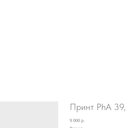
Принт PhA 39,
9 000
р.