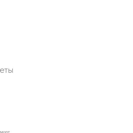
еты
рморт