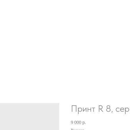
Принт R 8, се
9 000
р.