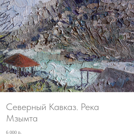
Северный Кавказ. Река
Мзымта
6 000
р.