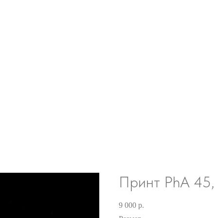
Принт PhA 45,
9 000
р.